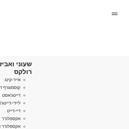
שעוני ואביז
רולקס
אייר-קינג
קוסמוגרף די
דייטג'אסט
ליידי-דייטג
דיי-דייט
אקספלורר
אקספלורר II