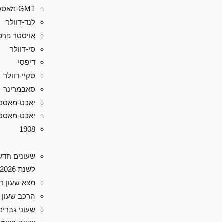
GMT-מאסטר II
לנד-דוולר
אויסטר פרפ
סי-דוולר
דיפסי
סקיי-דוולר
סאבמרינר
יאכט-מאסט
יאכט-מאסטר 
1908
שעונים חדש
לשנת 2026
מצא שעון ר
הרכב שעון 
שעוני גברים