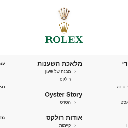
רי
מלאכת השענות
עזר
מבנה של שעון
רולקס
יטונה
נגי
Oyster Story
'אסט
הסרט
אודות רולקס
מד
קיימות