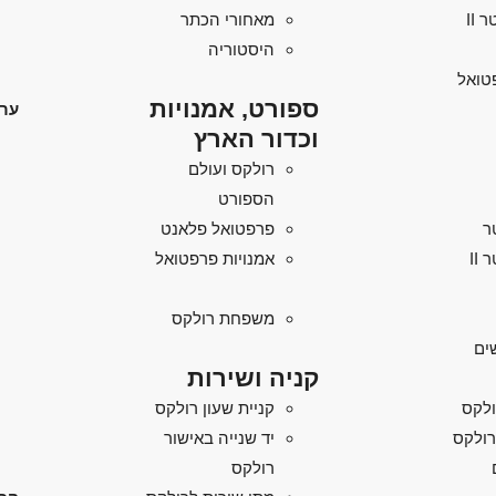
מאחורי הכתר
היסטוריה
טואל
ספורט, אמנויות
ערו
וכדור הארץ
רולקס ועולם
הספורט
ר
פרפטואל פלאנט
II
אמנויות פרפטואל
משפחת רולקס
ים
קניה ושירות
ולקס
קניית שעון רולקס
רולקס
יד שנייה באישור
רולקס