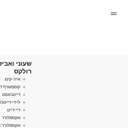
שעוני ואביז
רולקס
אייר-קינג
קוסמוגרף די
דייטג'אסט
ליידי-דייטג
דיי-דייט
אקספלורר
אקספלורר II