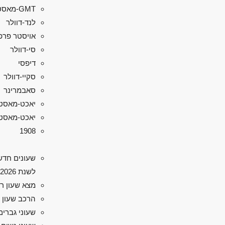
GMT-מאסטר II
לנד-דוולר
אויסטר פרפ
סי-דוולר
דיפסי
סקיי-דוולר
סאבמרינר
יאכט-מאסט
יאכט-מאסטר 
1908
שעונים חדש
לשנת 2026
מצא שעון ר
הרכב שעון 
שעוני גברים