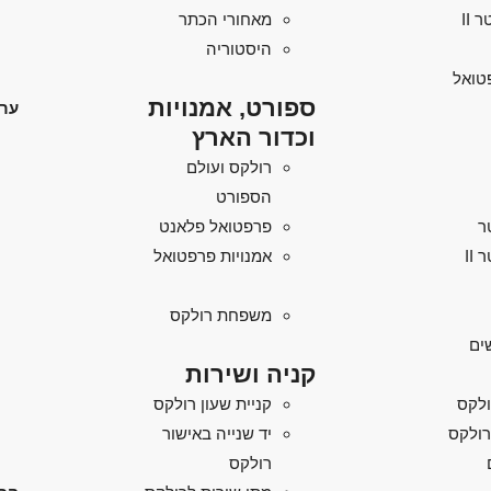
מאחורי הכתר
היסטוריה
טואל
ספורט, אמנויות
ערו
וכדור הארץ
רולקס ועולם
הספורט
ר
פרפטואל פלאנט
II
אמנויות פרפטואל
משפחת רולקס
ים
קניה ושירות
ולקס
קניית שעון רולקס
רולקס
יד שנייה באישור
רולקס