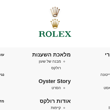
רי
מלאכת השענות
עזר
מבנה של שעון
רולקס
יטונה
נגי
Oyster Story
'אסט
הסרט
אודות רולקס
מד
קיימות