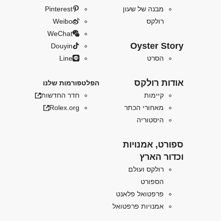
מבנה של שעון
Pinterest
רולקס
Weibo
WeChat
Oyster Story
Douyin
הסרט
Line
אודות רולקס
הפלטפורמות שלנו
קיימות
חדר החדשות
מאחורי הכתר
Rolex.org
היסטוריה
ספורט, אמנויות
וכדור הארץ
רולקס ועולם
הספורט
פרפטואל פלאנט
אמנויות פרפטואל