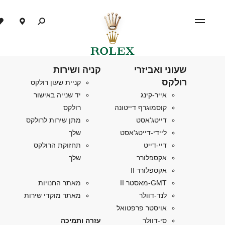
שעוני ואביזרי
קניה ושירות
רולקס
קניית שעון רולקס
אייר-קינג
יד שנייה באישור
קוסמוגרף דייטונה
רולקס
דייטג'אסט
מתן שירות לרולקס
ליידי-דייטג'אסט
שלך
דיי-דייט
תחזוקת הרולקס
אקספלורר
שלך
אקספלורר II
GMT-מאסטר II
מאתר החנויות
לנד-דוולר
מאתר מוקדי שירות
אויסטר פרפטואל
סי-דוולר
עזרה ותמיכה