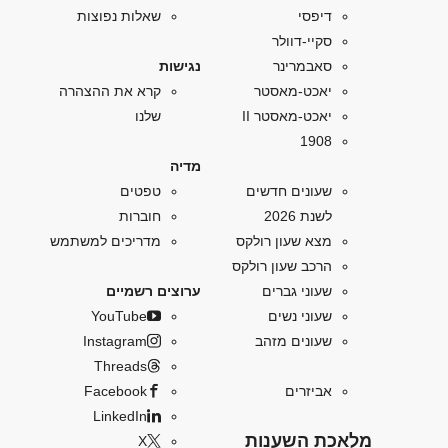
דיפסי
שאלות נפוצות
סקיי-דוולר
סאבמרינר
נגישות
יאכט-מאסטר
קרא את ההצהרה
יאכט-מאסטר II
שלנו
1908
מדיה
שעונים חדשים
טפטים
לשנת 2026
חוברות
מצא שעון רולקס
מדריכים למשתמש
הרכב שעון רולקס
שעוני גברים
ערוצים רשמיים
שעוני נשים
YouTube
שעונים מזהב
Instagram
Threads
אביזרים
Facebook
LinkedIn
מלאכת השענות
X