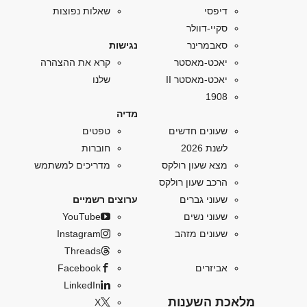
דיפסי
שאלות נפוצות
סקיי-דוולר
סאבמרינר
נגישות
יאכט-מאסטר
קרא את ההצהרה
יאכט-מאסטר II
שלנו
1908
מדיה
שעונים חדשים
טפטים
לשנת 2026
חוברות
מצא שעון רולקס
מדריכים למשתמש
הרכב שעון רולקס
שעוני גברים
ערוצים רשמיים
שעוני נשים
YouTube
שעונים מזהב
Instagram
Threads
אביזרים
Facebook
LinkedIn
מלאכת השענות
X