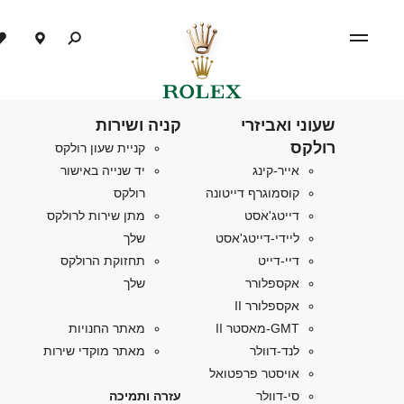
שעוני ואביזרי
קניה ושירות
רולקס
קניית שעון רולקס
אייר-קינג
יד שנייה באישור
קוסמוגרף דייטונה
רולקס
דייטג'אסט
מתן שירות לרולקס
ליידי-דייטג'אסט
שלך
דיי-דייט
תחזוקת הרולקס
אקספלורר
שלך
אקספלורר II
GMT-מאסטר II
מאתר החנויות
לנד-דוולר
מאתר מוקדי שירות
אויסטר פרפטואל
סי-דוולר
עזרה ותמיכה