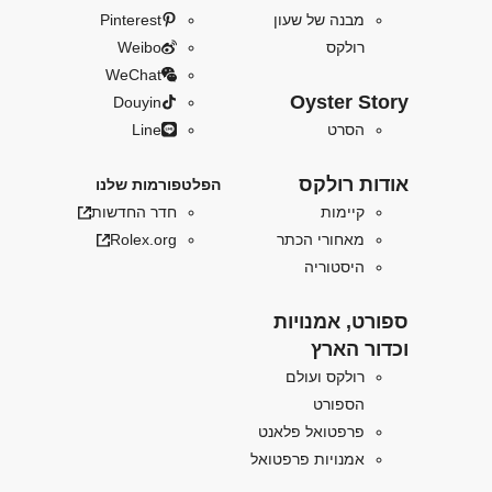
מבנה של שעון
Pinterest
רולקס
Weibo
WeChat
Oyster Story
Douyin
הסרט
Line
אודות רולקס
הפלטפורמות שלנו
קיימות
חדר החדשות
מאחורי הכתר
Rolex.org
היסטוריה
ספורט, אמנויות
וכדור הארץ
רולקס ועולם
הספורט
פרפטואל פלאנט
אמנויות פרפטואל