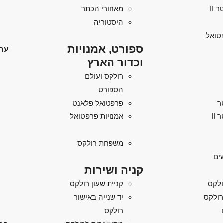
מאחורי הכתר
היסטוריה
טואל
ספורט, אמנויות
ערו
וכדור הארץ
רולקס ועולם
הספורט
ר
פרפטואל פלאנט
II
אמנויות פרפטואל
משפחת רולקס
ים
קניה ושירות
ולקס
קניית שעון רולקס
רולקס
יד שנייה באישור
רולקס