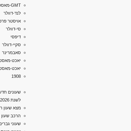
GMT-מאסטר II
לנד-דוולר
אויסטר פרפ
סי-דוולר
דיפסי
סקיי-דוולר
סאבמרינר
יאכט-מאסט
יאכט-מאסטר 
1908
שעונים חדש
לשנת 2026
מצא שעון ר
הרכב שעון 
שעוני גברים