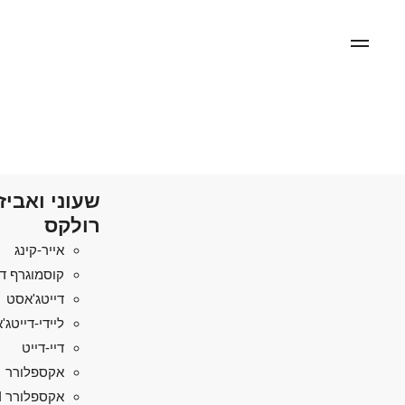
שעוני ואביז
רולקס
אייר-קינג
קוסמוגרף די
דייטג'אסט
ליידי-דייטג
דיי-דייט
אקספלורר
אקספלורר II