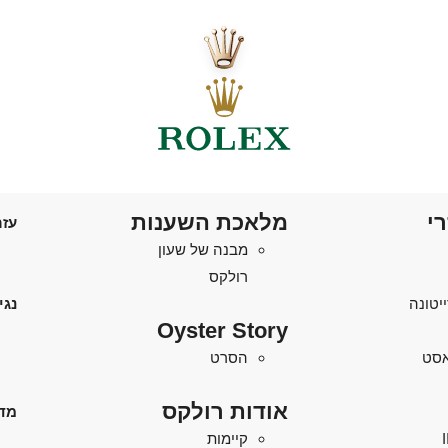
רי
מלאכת השענות
עזר
מבנה של שעון
רולקס
יטונה
נגי
Oyster Story
'אסט
הסרט
אודות רולקס
מד
קיימות