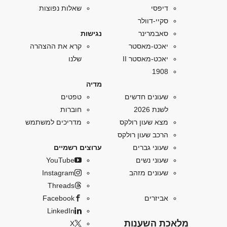
דיפסי
שאלות נפוצות
סקיי-דוולר
סאבמרינר
נגישות
יאכט-מאסטר
קרא את ההצהרה
יאכט-מאסטר II
שלנו
1908
מדיה
שעונים חדשים
טפטים
לשנת 2026
חוברות
מצא שעון רולקס
מדריכים למשתמש
הרכב שעון רולקס
שעוני גברים
ערוצים רשמיים
שעוני נשים
YouTube
שעונים מזהב
Instagram
Threads
אביזרים
Facebook
LinkedIn
מלאכת השענות
X