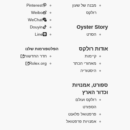
מבנה של שעון
Pinterest
רולקס
Weibo
WeChat
Oyster Story
Douyin
הסרט
Line
אודות רולקס
הפלטפורמות שלנו
קיימות
חדר החדשות
מאחורי הכתר
Rolex.org
היסטוריה
ספורט, אמנויות
וכדור הארץ
רולקס ועולם
הספורט
פרפטואל פלאנט
אמנויות פרפטואל