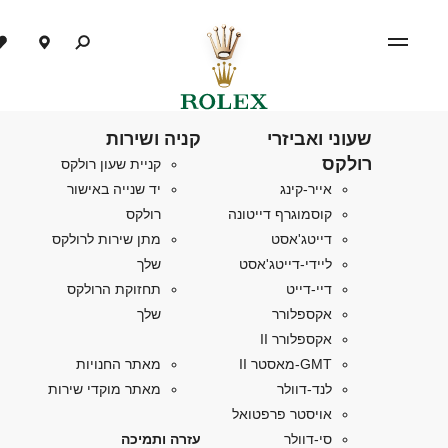
שעוני ואביזרי
קניה ושירות
רולקס
קניית שעון רולקס
אייר-קינג
יד שנייה באישור
קוסמוגרף דייטונה
רולקס
דייטג'אסט
מתן שירות לרולקס
ליידי-דייטג'אסט
שלך
דיי-דייט
תחזוקת הרולקס
אקספלורר
שלך
אקספלורר II
GMT-מאסטר II
מאתר החנויות
לנד-דוולר
מאתר מוקדי שירות
אויסטר פרפטואל
סי-דוולר
עזרה ותמיכה