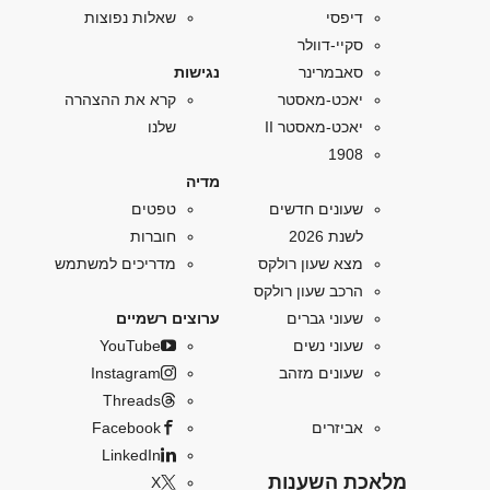
דיפסי
שאלות נפוצות
סקיי-דוולר
סאבמרינר
נגישות
יאכט-מאסטר
קרא את ההצהרה
יאכט-מאסטר II
שלנו
1908
מדיה
שעונים חדשים
טפטים
לשנת 2026
חוברות
מצא שעון רולקס
מדריכים למשתמש
הרכב שעון רולקס
שעוני גברים
ערוצים רשמיים
שעוני נשים
YouTube
שעונים מזהב
Instagram
Threads
אביזרים
Facebook
LinkedIn
מלאכת השענות
X