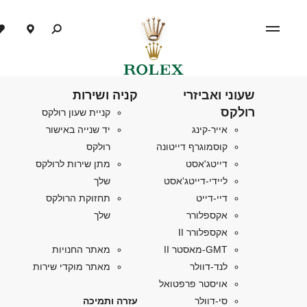
שעוני ואביזרי
קניה ושירות
רולקס
קניית שעון רולקס
אייר-קינג
יד שנייה באישור
קוסמוגרף דייטונה
רולקס
דייטג'אסט
מתן שירות לרולקס
ליידי-דייטג'אסט
שלך
דיי-דייט
תחזוקת הרולקס
אקספלורר
שלך
אקספלורר II
GMT-מאסטר II
מאתר החנויות
לנד-דוולר
מאתר מוקדי שירות
אויסטר פרפטואל
סי-דוולר
עזרה ותמיכה