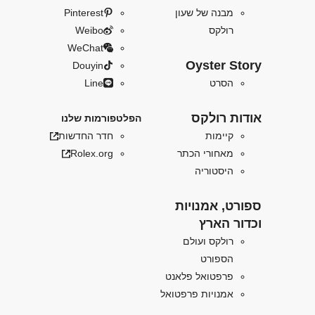
מבנה של שעון
Pinterest
רולקס
Weibo
WeChat
Oyster Story
Douyin
הסרט
Line
אודות רולקס
הפלטפורמות שלנו
קיימות
חדר החדשות
מאחורי הכתר
Rolex.org
היסטוריה
ספורט, אמנויות
וכדור הארץ
רולקס ועולם
הספורט
פרפטואל פלאנט
אמנויות פרפטואל