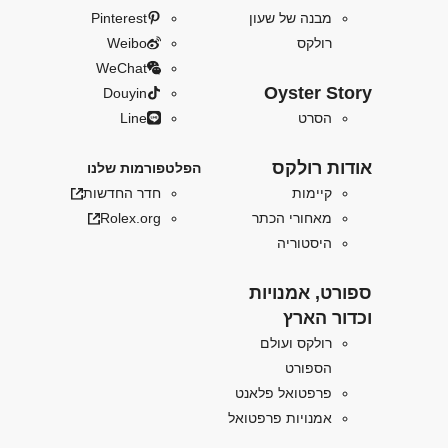
מבנה של שעון
Pinterest
רולקס
Weibo
WeChat
Oyster Story
Douyin
הסרט
Line
אודות רולקס
הפלטפורמות שלנו
קיימות
חדר החדשות
מאחורי הכתר
Rolex.org
היסטוריה
ספורט, אמנויות
וכדור הארץ
רולקס ועולם
הספורט
פרפטואל פלאנט
אמנויות פרפטואל