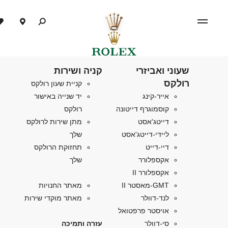
שעוני ואביזרי
קניה ושירות
רולקס
קניית שעון רולקס
אייר-קינג
יד שנייה באישור
קוסמוגרף דייטונה
רולקס
דייטג'אסט
מתן שירות לרולקס
ליידי-דייטג'אסט
שלך
דיי-דייט
תחזוקת הרולקס
אקספלורר
שלך
אקספלורר II
GMT-מאסטר II
מאתר החנויות
לנד-דוולר
מאתר מוקדי שירות
אויסטר פרפטואל
סי-דוולר
עזרה ותמיכה