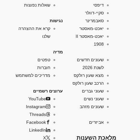
דיפסי
שאלות נפוצות
סקיי-דוולר
סאבמרינר
נגישות
יאכט-מאסטר
קרא את ההצהרה
יאכט-מאסטר II
שלנו
1908
מדיה
שעונים חדשים
טפטים
לשנת 2026
חוברות
מצא שעון רולקס
מדריכים למשתמש
הרכב שעון רולקס
שעוני גברים
ערוצים רשמיים
שעוני נשים
YouTube
שעונים מזהב
Instagram
Threads
אביזרים
Facebook
LinkedIn
מלאכת השענות
X