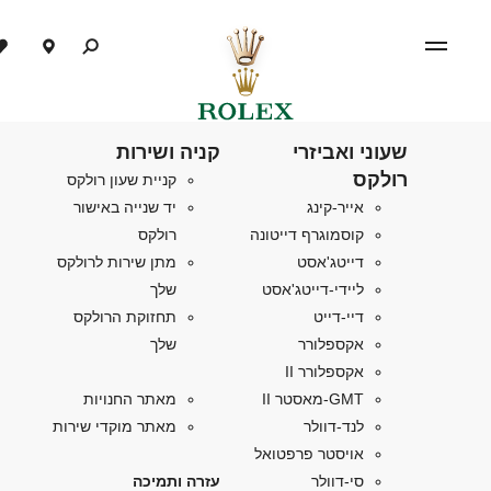
שעוני ואביזרי
קניה ושירות
רולקס
קניית שעון רולקס
אייר-קינג
יד שנייה באישור
קוסמוגרף דייטונה
רולקס
דייטג'אסט
מתן שירות לרולקס
ליידי-דייטג'אסט
שלך
דיי-דייט
תחזוקת הרולקס
אקספלורר
שלך
אקספלורר II
GMT-מאסטר II
מאתר החנויות
לנד-דוולר
מאתר מוקדי שירות
אויסטר פרפטואל
סי-דוולר
עזרה ותמיכה