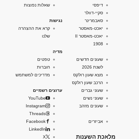
דיפסי
שאלות נפוצות
סקיי-דוולר
סאבמרינר
נגישות
יאכט-מאסטר
קרא את ההצהרה
יאכט-מאסטר II
שלנו
1908
מדיה
שעונים חדשים
טפטים
לשנת 2026
חוברות
מצא שעון רולקס
מדריכים למשתמש
הרכב שעון רולקס
שעוני גברים
ערוצים רשמיים
שעוני נשים
YouTube
שעונים מזהב
Instagram
Threads
אביזרים
Facebook
LinkedIn
מלאכת השענות
X