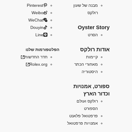
מבנה של שעון
Pinterest
רולקס
Weibo
WeChat
Oyster Story
Douyin
הסרט
Line
אודות רולקס
הפלטפורמות שלנו
קיימות
חדר החדשות
מאחורי הכתר
Rolex.org
היסטוריה
ספורט, אמנויות
וכדור הארץ
רולקס ועולם
הספורט
פרפטואל פלאנט
אמנויות פרפטואל