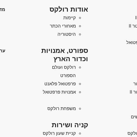
אודות רולקס
מד
קיימות
מאחורי הכתר
היסטוריה
טואל
ספורט, אמנויות
ערו
וכדור הארץ
רולקס ועולם
הספורט
ר
פרפטואל פלאנט
II
אמנויות פרפטואל
משפחת רולקס
ים
קניה ושירות
ולקס
קניית שעון רולקס