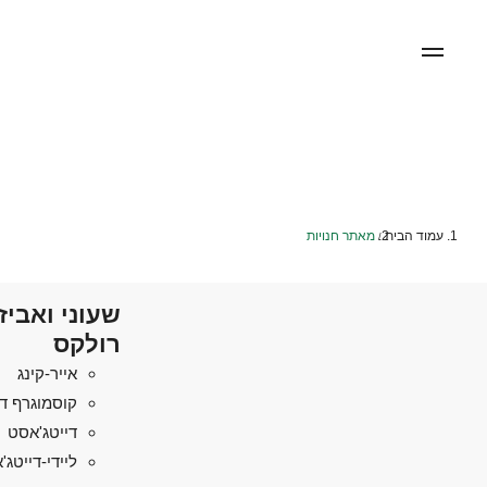
עמוד הבית
מאתר חנויות
/
שעוני ואביז
רולקס
אייר-קינג
קוסמוגרף די
דייטג'אסט
ליידי-דייטג