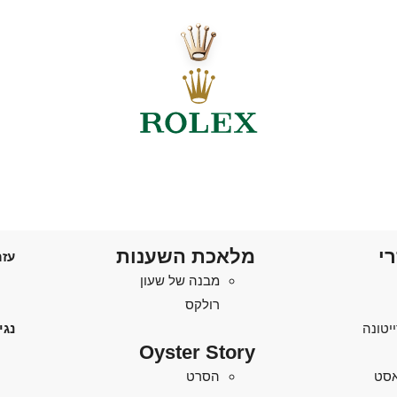
רי
מלאכת השענות
עזר
מבנה של שעון
רולקס
יטונה
נגי
Oyster Story
'אסט
הסרט