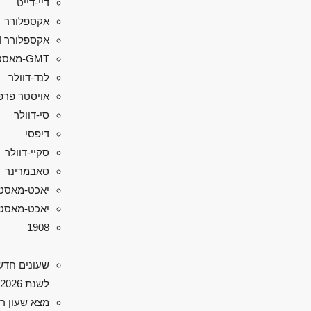
דיי-דייט
אקספלורר
אקספלורר II
GMT-מאסטר II
לנד-דוולר
אויסטר פרפ
סי-דוולר
דיפסי
סקיי-דוולר
סאבמרינר
יאכט-מאסט
יאכט-מאסטר 
1908
שעונים חדש
לשנת 2026
מצא שעון ר