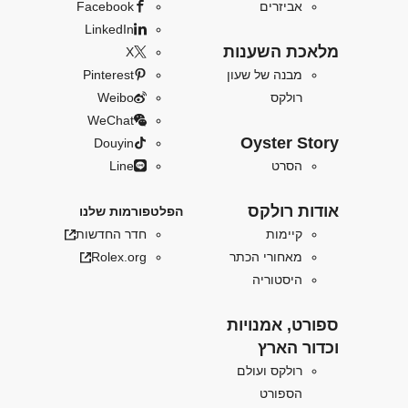
אביזרים
Facebook
LinkedIn
מלאכת השענות
X
מבנה של שעון
Pinterest
רולקס
Weibo
WeChat
Oyster Story
Douyin
הסרט
Line
אודות רולקס
הפלטפורמות שלנו
קיימות
חדר החדשות
מאחורי הכתר
Rolex.org
היסטוריה
ספורט, אמנויות
וכדור הארץ
רולקס ועולם
הספורט