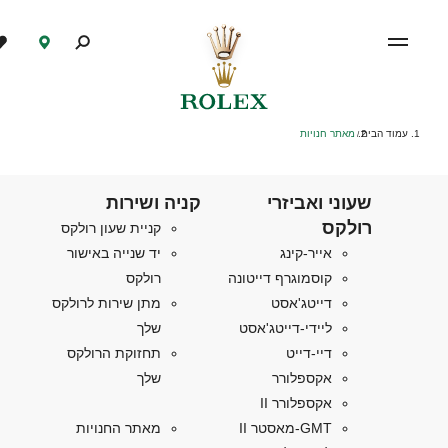
עמוד הבית
מאתר חנויות
/
שעוני ואביזרי
קניה ושירות
רולקס
קניית שעון רולקס
אייר-קינג
יד שנייה באישור
קוסמוגרף דייטונה
רולקס
דייטג'אסט
מתן שירות לרולקס
ליידי-דייטג'אסט
שלך
דיי-דייט
תחזוקת הרולקס
אקספלורר
שלך
אקספלורר II
GMT-מאסטר II
מאתר החנויות