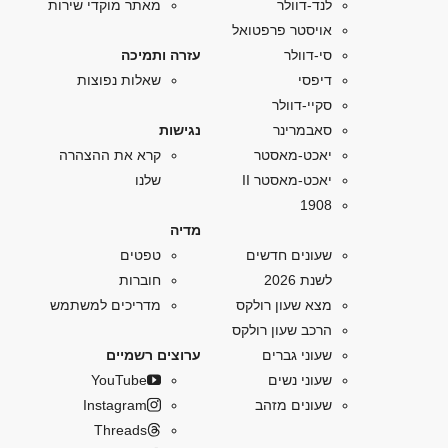
לנד-דוולר
מאתר מוקדי שירות
אויסטר פרפטואל
סי-דוולר
עזרה ותמיכה
דיפסי
שאלות נפוצות
סקיי-דוולר
סאבמרינר
נגישות
יאכט-מאסטר
קרא את ההצהרה
יאכט-מאסטר II
שלנו
1908
מדיה
שעונים חדשים
טפטים
לשנת 2026
חוברות
מצא שעון רולקס
מדריכים למשתמש
הרכב שעון רולקס
שעוני גברים
ערוצים רשמיים
שעוני נשים
YouTube
שעונים מזהב
Instagram
Threads