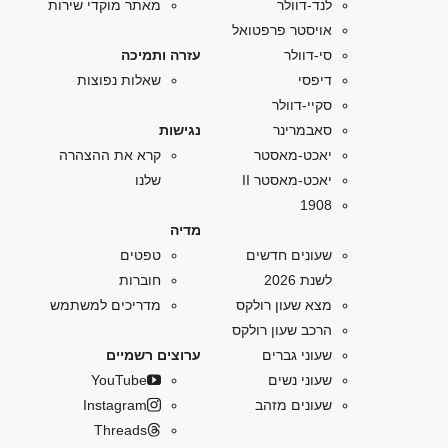
לנד-דוולר
מאתר מוקדי שירות
אויסטר פרפטואל
סי-דוולר
עזרה ותמיכה
דיפסי
שאלות נפוצות
סקיי-דוולר
סאבמרינר
נגישות
יאכט-מאסטר
קרא את ההצהרה
יאכט-מאסטר II
שלנו
1908
מדיה
שעונים חדשים
טפטים
לשנת 2026
חוברות
מצא שעון רולקס
מדריכים למשתמש
הרכב שעון רולקס
שעוני גברים
ערוצים רשמיים
שעוני נשים
YouTube
שעונים מזהב
Instagram
Threads