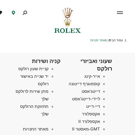
עמוד הבית
מאתר חנויות
/
שעוני ואביזרי
קניה ושירות
רולקס
קניית שעון רולקס
אייר-קינג
יד שנייה באישור
קוסמוגרף דייטונה
רולקס
דייטג'אסט
מתן שירות לרולקס
ליידי-דייטג'אסט
שלך
דיי-דייט
תחזוקת הרולקס
אקספלורר
שלך
אקספלורר II
GMT-מאסטר II
מאתר החנויות