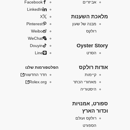
אביזרים
Facebook
LinkedIn
מלאכת השענות
X
מבנה של שעון
Pinterest
רולקס
Weibo
WeChat
Oyster Story
Douyin
הסרט
Line
אודות רולקס
הפלטפורמות שלנו
קיימות
חדר החדשות
מאחורי הכתר
Rolex.org
היסטוריה
ספורט, אמנויות
וכדור הארץ
רולקס ועולם
הספורט