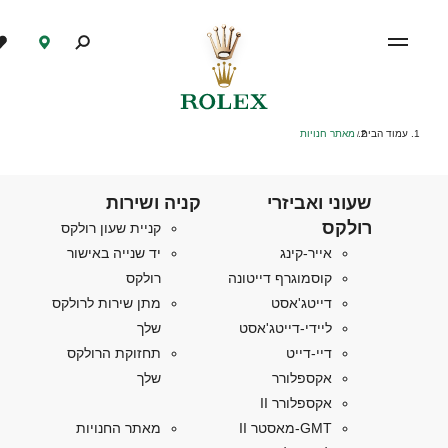
עמוד הבית
מאתר חנויות
/
שעוני ואביזרי
קניה ושירות
רולקס
קניית שעון רולקס
אייר-קינג
יד שנייה באישור
קוסמוגרף דייטונה
רולקס
דייטג'אסט
מתן שירות לרולקס
ליידי-דייטג'אסט
שלך
דיי-דייט
תחזוקת הרולקס
אקספלורר
שלך
אקספלורר II
GMT-מאסטר II
מאתר החנויות