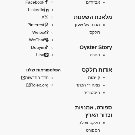
אביזרים
Facebook
LinkedIn
מלאכת השענות
X
מבנה של שעון
Pinterest
רולקס
Weibo
WeChat
Oyster Story
Douyin
הסרט
Line
אודות רולקס
הפלטפורמות שלנו
קיימות
חדר החדשות
מאחורי הכתר
Rolex.org
היסטוריה
ספורט, אמנויות
וכדור הארץ
רולקס ועולם
הספורט