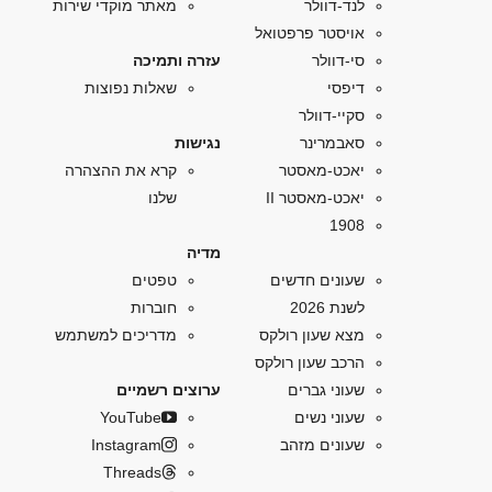
לנד-דוולר
מאתר מוקדי שירות
אויסטר פרפטואל
סי-דוולר
עזרה ותמיכה
דיפסי
שאלות נפוצות
סקיי-דוולר
סאבמרינר
נגישות
יאכט-מאסטר
קרא את ההצהרה
יאכט-מאסטר II
שלנו
1908
מדיה
שעונים חדשים
טפטים
לשנת 2026
חוברות
מצא שעון רולקס
מדריכים למשתמש
הרכב שעון רולקס
שעוני גברים
ערוצים רשמיים
שעוני נשים
YouTube
שעונים מזהב
Instagram
Threads