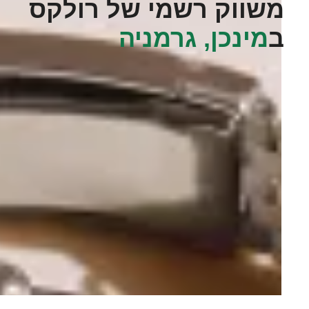
משווק רשמי של רולקס
ב
מינכן, גרמניה