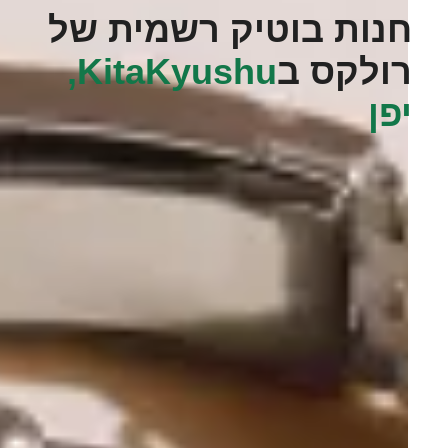
חנות בוטיק רשמית של
רולקס ב
KitaKyushu,
יפן