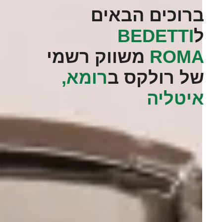
ברוכים הבאים
ל
‭BEDETTI
ROMA‬
משווק רשמי
של רולקס ב
רומא,
איטליה