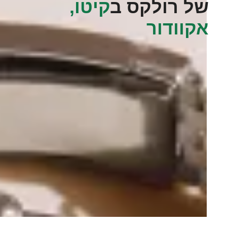
של רולקס ב
קיטו,
אקוודור