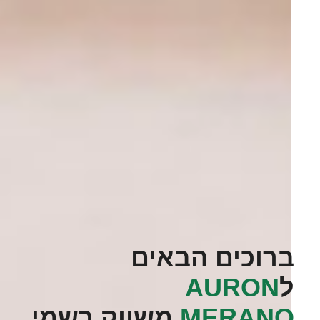
ברוכים הבאים
ל
‭AURON
MERANO‬
משווק רשמי