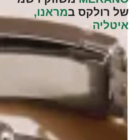
של רולקס ב
מראנו,
איטליה