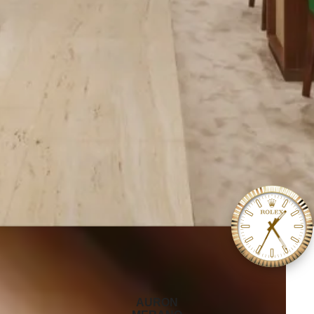
‭AURON