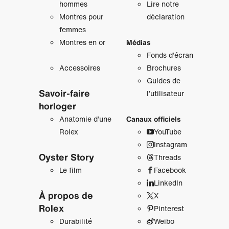
hommes
Lire notre
Montres pour
déclaration
femmes
Montres en or
Médias
Fonds d’écran
Accessoires
Brochures
Guides de
Savoir‑faire
l’utilisateur
horloger
Anatomie d’une
Canaux officiels
Rolex
YouTube
Instagram
Oyster Story
Threads
Le film
Facebook
LinkedIn
À propos de
X
Rolex
Pinterest
Durabilité
Weibo