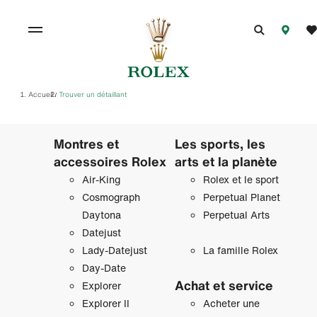
Accueil
Trouver un détaillant
/
Montres et
Les sports, les
accessoires Rolex
arts et la planète
Air‑King
Rolex et le sport
Cosmograph
Perpetual Planet
Daytona
Perpetual Arts
Datejust
Lady‑Datejust
La famille Rolex
Day‑Date
Achat et service
Explorer
Explorer II
Acheter une