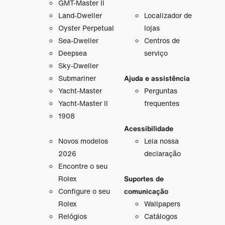
GMT-Master II
Land-Dweller
Localizador de
Oyster Perpetual
lojas
Sea-Dweller
Centros de
Deepsea
serviço
Sky-Dweller
Submariner
Ajuda e assistência
Yacht-Master
Perguntas
Yacht-Master II
frequentes
1908
Acessibilidade
Novos modelos
Leia nossa
2026
declaração
Encontre o seu
Rolex
Suportes de
Configure o seu
comunicação
Rolex
Wallpapers
Relógios
Catálogos