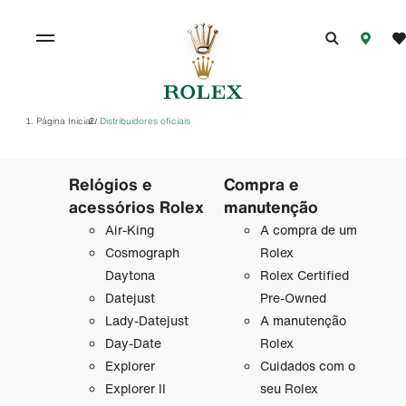
Página Inicial
Distribuidores oficiais
/
Relógios e
Compra e
acessórios Rolex
manutenção
Air-King
A compra de um
Cosmograph
Rolex
Daytona
Rolex Certified
Datejust
Pre-Owned
Lady-Datejust
A manutenção
Day-Date
Rolex
Explorer
Cuidados com o
Explorer II
seu Rolex