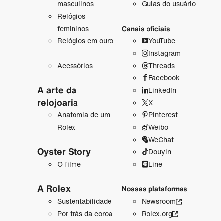
masculinos
Guias do usuário
Relógios
femininos
Canais oficiais
Relógios em ouro
YouTube
Instagram
Acessórios
Threads
Facebook
A arte da
LinkedIn
relojoaria
X
Anatomia de um
Pinterest
Rolex
Weibo
WeChat
Oyster Story
Douyin
O filme
Line
A Rolex
Nossas plataformas
Sustentabilidade
Newsroom
Por trás da coroa
Rolex.org