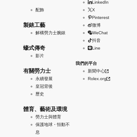
LinkedIn
配飾
X
Pinterest
製錶工藝
微博
解構勞力士腕錶
WeChat
抖音
蠔式傳奇
Line
影片
我們的平台
有關勞力士
新聞中心
永續發展
Rolex.org
皇冠背後
歷史
體育、藝術及環境
勞力士與體育
保護地球・恒動不
息