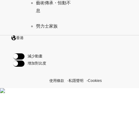
藝術傳承・恒動不
息
勞力士家族
香港
減少動畫
增加對比度
使用條款
私隱聲明
Cookies