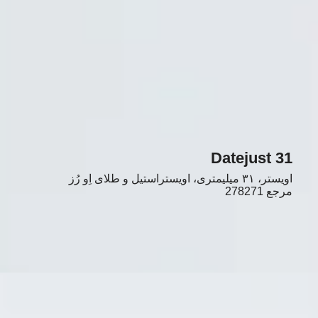
Datejust 31
اویستر، ۳۱ میلیمتری، اویستراستیل و طلای اِو رُز
مرجع
278271