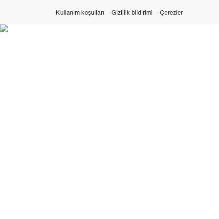
Kullanım koşulları
Gizlilik bildirimi
Çerezler
Perpetual Girişimlerimizi
keşfedin
Rolex.org adresini ziyaret edin