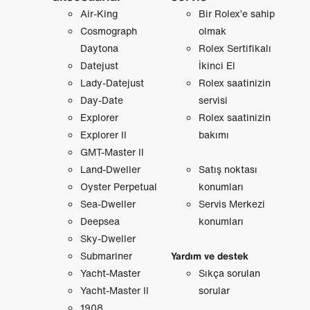
Air-King
Bir Rolex’e sahip
Cosmograph
olmak
Daytona
Rolex Sertifikalı
Datejust
İkinci El
Lady-Datejust
Rolex saatinizin
Day-Date
servisi
Explorer
Rolex saatinizin
Explorer II
bakımı
GMT-Master II
Land-Dweller
Satış noktası
Oyster Perpetual
konumları
Sea-Dweller
Servis Merkezi
Deepsea
konumları
Sky-Dweller
Submariner
Yardım ve destek
Yacht-Master
Sıkça sorulan
Yacht-Master II
sorular
1908