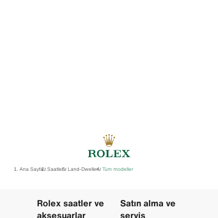
Ana Sayfa
Saatler
Land-Dweller
Tüm modeller
/
/
/
Rolex saatler ve
Satın alma ve
aksesuarlar
servis