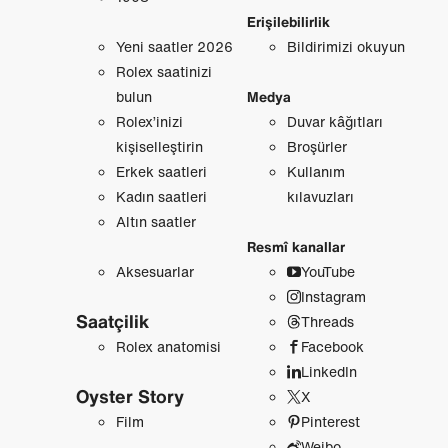
Erişilebilirlik
Yeni saatler 2026
Bildirimizi okuyun
Rolex saatinizi
bulun
Medya
Rolex’inizi
Duvar kâğıtları
kişiselleştirin
Broşürler
Erkek saatleri
Kullanım
Kadın saatleri
kılavuzları
Altın saatler
Resmî kanallar
Aksesuarlar
YouTube
Instagram
Saatçilik
Threads
Rolex anatomisi
Facebook
LinkedIn
Oyster Story
X
Film
Pinterest
Weibo