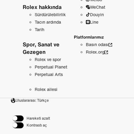
Rolex hakkında
WeChat
Sürdürülebilirlik
Douyin
Tacın ardında
Line
Tarih
Platformlarımız
Spor, Sanat ve
Basın odası
Gezegen
Rolex.org
Rolex ve spor
Perpetual Planet
Perpetual Arts
Rolex ailesi
Uluslararası: Türkçe
Hareketi azalt
Kontrastı aç