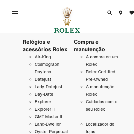
Relógios e
Compra e
acessórios Rolex
manutenção
Air-King
A compra de um
Cosmograph
Rolex
Daytona
Rolex Certified
Datejust
Pre-Owned
Lady-Datejust
A manutenção
Day-Date
Rolex
Explorer
Cuidados com o
Explorer II
seu Rolex
GMT-Master II
Land-Dweller
Localizador de
Oyster Perpetual
lojas