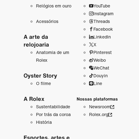
Relógios em ouro
YouTube
Instagram
Acessórios
Threads
Facebook
A arte da
LinkedIn
relojoaria
X
Anatomia de um
Pinterest
Rolex
Weibo
WeChat
Oyster Story
Douyin
O filme
Line
A Rolex
Nossas plataformas
Sustentabilidade
Newsroom
Por trás da coroa
Rolex.org
História
Esportes, artes e