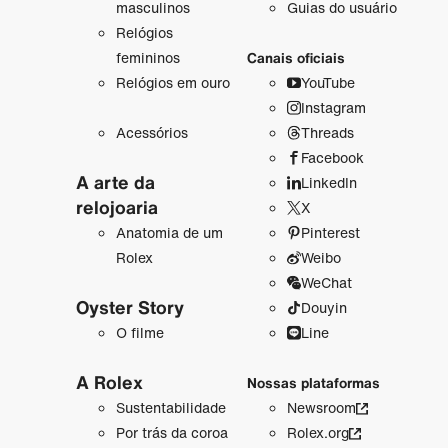
masculinos
Guias do usuário
Relógios
femininos
Canais oficiais
Relógios em ouro
YouTube
Instagram
Acessórios
Threads
Facebook
A arte da
LinkedIn
relojoaria
X
Anatomia de um
Pinterest
Rolex
Weibo
WeChat
Oyster Story
Douyin
O filme
Line
A Rolex
Nossas plataformas
Sustentabilidade
Newsroom
Por trás da coroa
Rolex.org