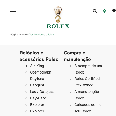
Página Inicial
Distribuidores oficiais
/
Relógios e
Compra e
acessórios Rolex
manutenção
Air-King
A compra de um
Cosmograph
Rolex
Daytona
Rolex Certified
Datejust
Pre-Owned
Lady-Datejust
A manutenção
Day-Date
Rolex
Explorer
Cuidados com o
Explorer II
seu Rolex