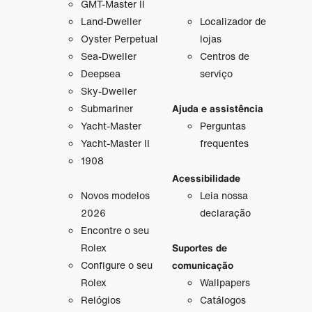
GMT-Master II
Land-Dweller
Localizador de
Oyster Perpetual
lojas
Sea-Dweller
Centros de
Deepsea
serviço
Sky-Dweller
Submariner
Ajuda e assistência
Yacht-Master
Perguntas
Yacht-Master II
frequentes
1908
Acessibilidade
Novos modelos
Leia nossa
2026
declaração
Encontre o seu
Rolex
Suportes de
Configure o seu
comunicação
Rolex
Wallpapers
Relógios
Catálogos