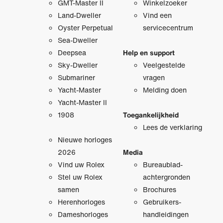
GMT-Master II
Winkelzoeker
Land-Dweller
Vind een
Oyster Perpetual
servicecentrum
Sea-Dweller
Deepsea
Help en support
Sky-Dweller
Veelgestelde
Submariner
vragen
Yacht-Master
Melding doen
Yacht-Master II
1908
Toegankelijkheid
Lees de verklaring
Nieuwe horloges
2026
Media
Vind uw Rolex
Bureaublad­
Stel uw Rolex
achtergronden
samen
Brochures
Herenhorloges
Gebruikers­
Dameshorloges
handleidingen