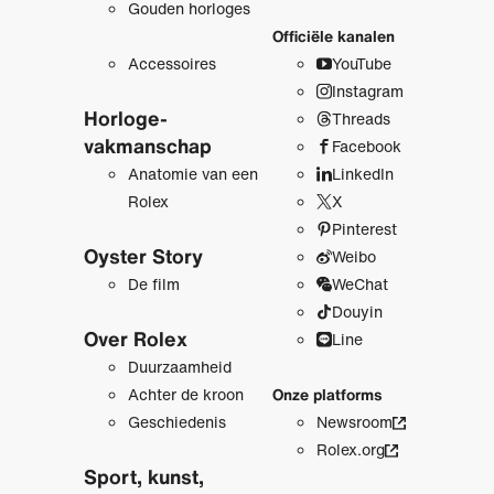
Gouden horloges
Officiële kanalen
Accessoires
YouTube
Instagram
Horloge­
Threads
vakmanschap
Facebook
Anatomie van een
LinkedIn
Rolex
X
Pinterest
Oyster Story
Weibo
De film
WeChat
Douyin
Over Rolex
Line
Duurzaamheid
Achter de kroon
Onze platforms
Geschiedenis
Newsroom
Rolex.org
Sport, kunst,