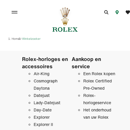
Home
Winkelzoeker
/
Rolex-horloges en
Aankoop en
accessoires
service
Air-King
Een Rolex kopen
Cosmograph
Rolex Certified
Daytona
Pre‑Owned
Datejust
Rolex-
Lady-Datejust
horlogeservice
Day-Date
Het onderhoud
Explorer
van uw Rolex
Explorer II