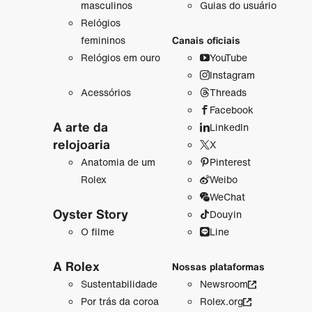
masculinos
Guias do usuário
Relógios
femininos
Canais oficiais
Relógios em ouro
YouTube
Instagram
Acessórios
Threads
Facebook
A arte da
LinkedIn
relojoaria
X
Anatomia de um
Pinterest
Rolex
Weibo
WeChat
Oyster Story
Douyin
O filme
Line
A Rolex
Nossas plataformas
Sustentabilidade
Newsroom
Por trás da coroa
Rolex.org