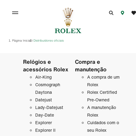
Página Inicial
Distribuidores oficiais
/
Relógios e
Compra e
acessórios Rolex
manutenção
Air-King
A compra de um
Cosmograph
Rolex
Daytona
Rolex Certified
Datejust
Pre-Owned
Lady-Datejust
A manutenção
Day-Date
Rolex
Explorer
Cuidados com o
Explorer II
seu Rolex