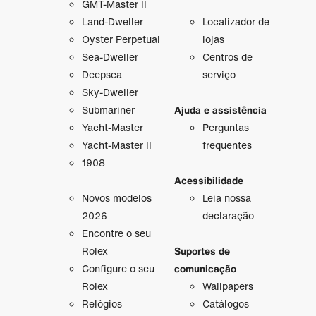
GMT-Master II
Land-Dweller
Localizador de
Oyster Perpetual
lojas
Sea-Dweller
Centros de
Deepsea
serviço
Sky-Dweller
Submariner
Ajuda e assistência
Yacht-Master
Perguntas
Yacht-Master II
frequentes
1908
Acessibilidade
Novos modelos
Leia nossa
2026
declaração
Encontre o seu
Rolex
Suportes de
Configure o seu
comunicação
Rolex
Wallpapers
Relógios
Catálogos