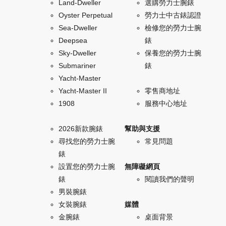
Land-Dweller
選購勞力士腕錶
Oyster Perpetual
勞力士中古錶認證
Sea-Dweller
檢修您的勞力士腕
Deepsea
錶
Sky-Dweller
保養您的勞力士腕
Submariner
錶
Yacht-Master
Yacht-Master II
零售商地址
1908
服務中心地址
2026新款腕錶
幫助與支援
尋找您的勞力士腕
常見問題
錶
設置您的勞力士腕
無障礙網頁
錶
閱讀我們的聲明
男裝腕錶
女裝腕錶
媒體
金腕錶
桌面背景