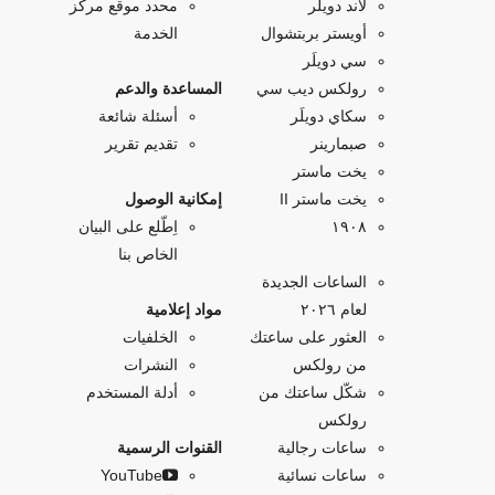
لاند دويلَر
محدد موقع مركز
أويستر بربتشوال
الخدمة
سي دويلَر
رولكس ديب سي
المساعدة والدعم
سكاي دويلَر
أسئلة شائعة
صبمارينر
تقديم تقرير
يخت ماستر
يخت ماستر II
إمكانية الوصول
۱۹۰۸
اِطّلع على البيان
الخاص بنا
الساعات الجديدة
لعام ٢٠٢٦
مواد إعلامية
العثور على ساعتك
الخلفيات
من رولكس
النشرات
شكّل ساعتك من
أدلة المستخدم
رولكس
ساعات رجالية
القنوات الرسمية
ساعات نسائية
YouTube