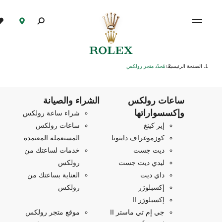
الصفحة الرئيسية
مُحدّد متجر رولكس
/
ساعات رولكس
الشراء والصيانة
وإكسسواراتها
شراء ساعة رولكس
إير كينغ
ساعات رولكس
كوزموغراف دايتونا
المستعملة المعتمدة
ديت جست
خدمات لساعتك من
ليدي ديت جست
رولكس
داي ديت
العناية بساعتك من
إكسبلورَر
رولكس
إكسبلورَر II
جي إم تي ماستر II
موقع متجر رولكس