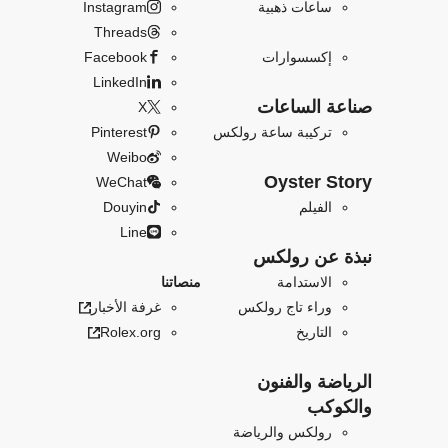
ساعات ذهبية
Instagram
Threads
إكسسوارات
Facebook
LinkedIn
صناعة الساعات
X
تركيبة ساعة رولكس
Pinterest
Weibo
Oyster Story
WeChat
الفيلم
Douyin
Line
نبذة عن رولكس
الاستدامة
منصاتنا
وراء تاج رولكس
غرفة الأخبار
التاريخ
Rolex.org
الرياضة والفنون
والكوكب
رولكس والرياضة