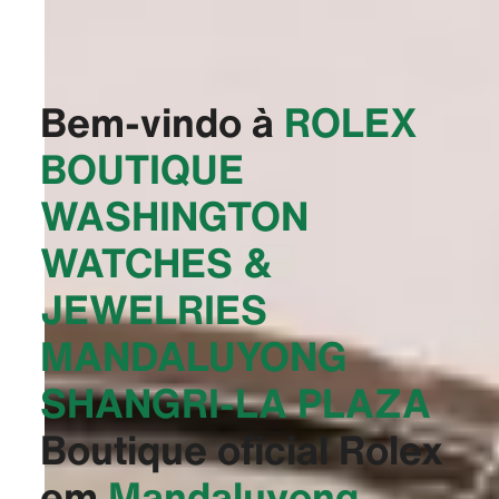
Bem-vindo à
‭ROLEX
BOUTIQUE
WASHINGTON
WATCHES &
JEWELRIES
MANDALUYONG
SHANGRI-LA PLAZA‬
Boutique oficial Rolex
em
Mandaluyong,