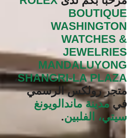
مرحبًا بكم لدى
‭ROLEX
BOUTIQUE
WASHINGTON
WATCHES &
JEWELRIES
MANDALUYONG
،
SHANGRI-LA PLAZA‬
متجر رولكس الرسمي
في
مدينة ماندالويونغ
سيتي، الفلبين
.