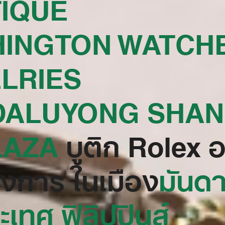
IQUE
INGTON WATCHE
LRIES
ALUYONG SHAN
AZA‬
บูติก Rolex อ
างการ ในเมือง
มันดา
ระเทศ ฟิลิปปินส์