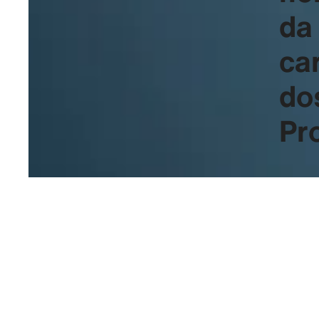
da
car
do
Pro