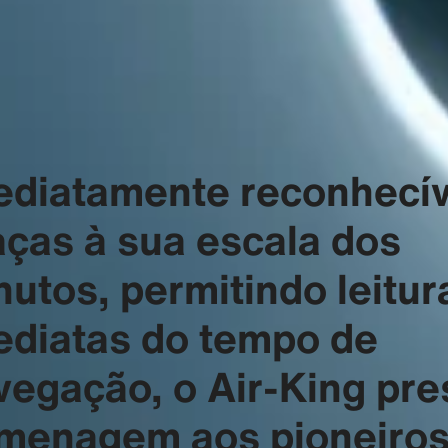
ediatamente reconhecív
aças à sua escala dos
nutos, permitindo leitur
ediatas do tempo de
vegação, o Air-King pre
menagem aos pioneiro