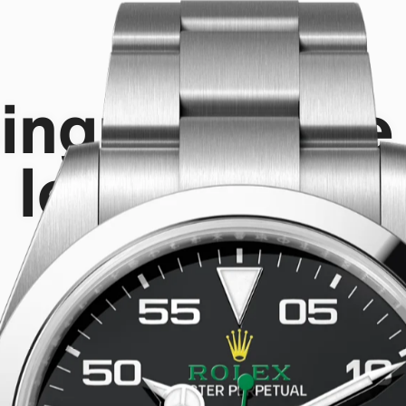
Air‑King
ingularidade
legibilidade