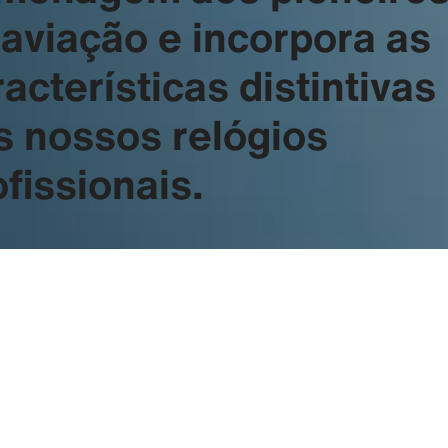
 aviação e incorpora as
acterísticas distintivas
s nossos relógios
fissionais.