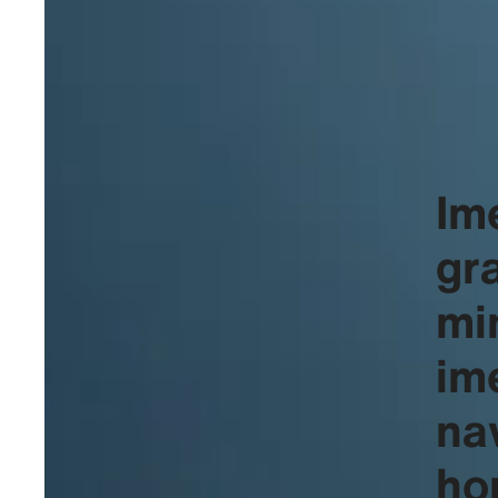
Im
gr
mi
im
na
ho