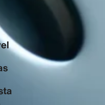
el
as
sta
s