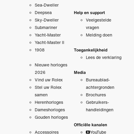
Sea-Dweller
Deepsea
Help en support
Sky-Dweller
Veelgestelde
Submariner
vragen
Yacht-Master
Melding doen
Yacht-Master II
1908
Toegankelijkheid
Lees de verklaring
Nieuwe horloges
2026
Media
Vind uw Rolex
Bureaublad­
Stel uw Rolex
achtergronden
samen
Brochures
Herenhorloges
Gebruikers­
Dameshorloges
handleidingen
Gouden horloges
Officiële kanalen
Accessoires
YouTube