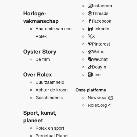
Instagram
Horloge­
Threads
vakmanschap
Facebook
Anatomie van een
LinkedIn
Rolex
X
Pinterest
Oyster Story
Weibo
De film
WeChat
Douyin
Over Rolex
Line
Duurzaamheid
Achter de kroon
Onze platforms
Geschiedenis
Newsroom
Rolex.org
Sport, kunst,
planeet
Rolex en sport
Perpetual Planet