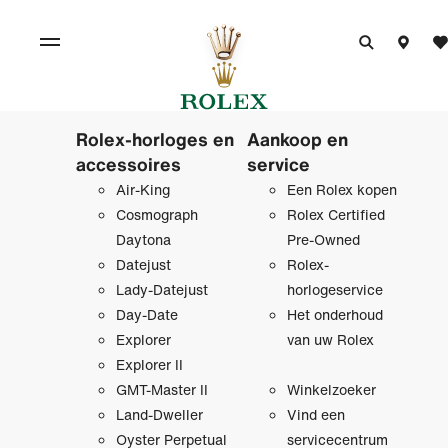
Rolex-horloges en
Aankoop en
accessoires
service
Air-King
Een Rolex kopen
Cosmograph
Rolex Certified
Daytona
Pre‑Owned
Datejust
Rolex-
Lady-Datejust
horlogeservice
Day-Date
Het onderhoud
Explorer
van uw Rolex
Explorer II
GMT-Master II
Winkelzoeker
Land-Dweller
Vind een
Oyster Perpetual
servicecentrum