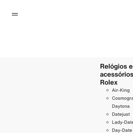
Relógios e
acessório
Rolex
Air-King
Cosmogr
Daytona
Datejust
Lady-Date
Day-Date