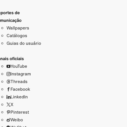
portes de
municação
Wallpapers
Catálogos
Guias do usuário
nais oficiais
YouTube
Instagram
Threads
Facebook
LinkedIn
X
Pinterest
Weibo