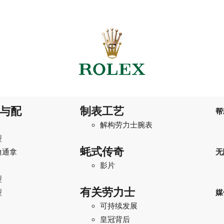
与配
制表工艺
帮
解构劳力士腕表
型
蚝式传奇
迪通拿
无
影片
型
有关劳力士
型
媒
可持续发展
I
皇冠背后