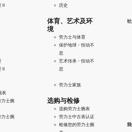
II
历史
体育、艺术及环
社
境
劳力士与体育
保护地球・恒动不
息
型
艺术传承・恒动不
II
息
劳力士家族
腕表
选购与检修
劳力士腕
选购劳力士腕表
劳力士腕
劳力士中古表认证
我
检修您的劳力士腕