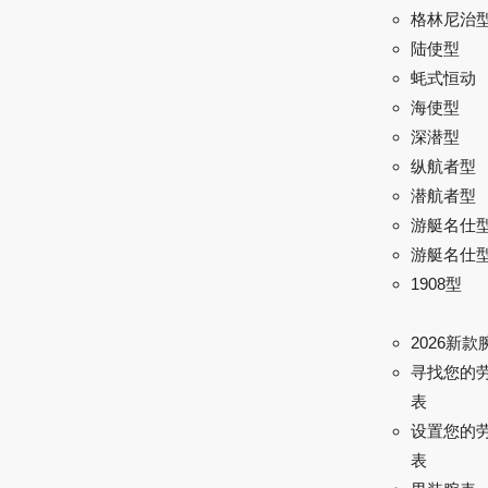
格林尼治型 
陆使型
蚝式恒动
海使型
深潜型
纵航者型
潜航者型
游艇名仕
游艇名仕型 
1908型
2026新款
寻找您的
表
设置您的
表