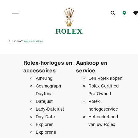
Home
Winkelzoeker
/
Rolex-horloges en
Aankoop en
accessoires
service
Air-King
Een Rolex kopen
Cosmograph
Rolex Certified
Daytona
Pre‑Owned
Datejust
Rolex-
Lady-Datejust
horlogeservice
Day-Date
Het onderhoud
Explorer
van uw Rolex
Explorer II