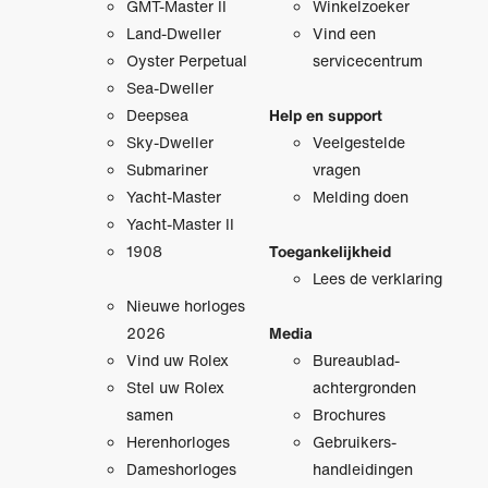
GMT-Master II
Winkelzoeker
Land-Dweller
Vind een
Oyster Perpetual
servicecentrum
Sea-Dweller
Deepsea
Help en support
Sky-Dweller
Veelgestelde
Submariner
vragen
Yacht-Master
Melding doen
Yacht-Master II
1908
Toegankelijkheid
Lees de verklaring
Nieuwe horloges
2026
Media
Vind uw Rolex
Bureaublad­
Stel uw Rolex
achtergronden
samen
Brochures
Herenhorloges
Gebruikers­
Dameshorloges
handleidingen