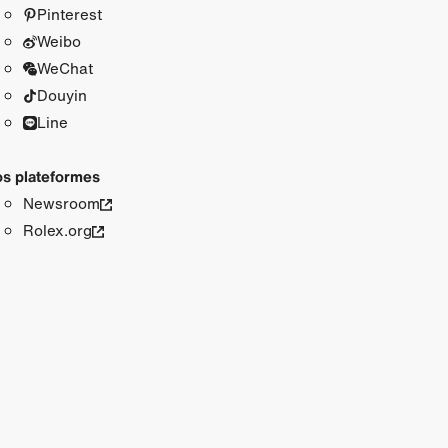
Pinterest
Weibo
WeChat
Douyin
Line
s plateformes
Newsroom
Rolex.org