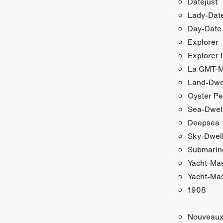
Datejust
Lady‑Date
Day‑Date
Explorer
Explorer I
La GMT‑Ma
Land-Dwe
Oyster Pe
Sea-Dwel
Deepsea
Sky‑Dwel
Submarin
Yacht‑Ma
Yacht‑Mas
1908
Nouveau