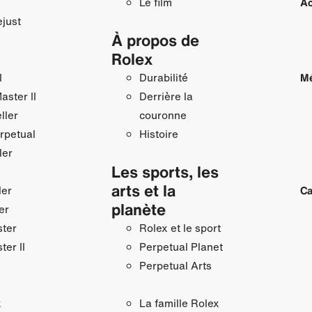
Le film
Ac
just
À propos de
Rolex
I
Durabilité
Mé
ster II
Derrière la
ller
couronne
rpetual
Histoire
ler
Les sports, les
arts et la
ler
Ca
planète
er
ster
Rolex et le sport
ter II
Perpetual Planet
Perpetual Arts
x
La famille Rolex