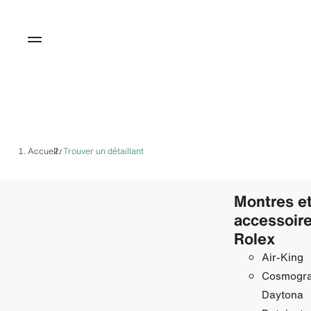
Accueil
Trouver un détaillant
/
Montres e
accessoir
Rolex
Air‑King
Cosmogr
Daytona