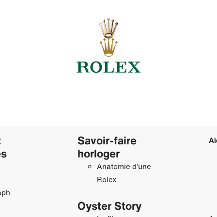
t
Savoir‑faire
Ai
es
horloger
Anatomie d’une
Rolex
aph
Oyster Story