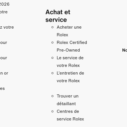
2026
Achat et
otre
service
z votre
Acheter une
Rolex
pour
Rolex Certified
No
Pre-Owned
pour
Le service de
votre Rolex
n or
L’entretien de
votre Rolex
res
Trouver un
détaillant
Centres de
service Rolex