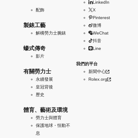
LinkedIn
配飾
X
Pinterest
製錶工藝
微博
解構勞力士腕錶
WeChat
抖音
蠔式傳奇
Line
影片
我們的平台
有關勞力士
新聞中心
永續發展
Rolex.org
皇冠背後
歷史
體育、藝術及環境
勞力士與體育
保護地球・恒動不
息