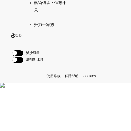
藝術傳承・恒動不
息
勞力士家族
香港
減少動畫
增加對比度
使用條款
私隱聲明
Cookies