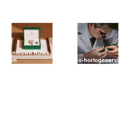
Een nieuwe Rolex
kopen
Rolex-horlogeservice