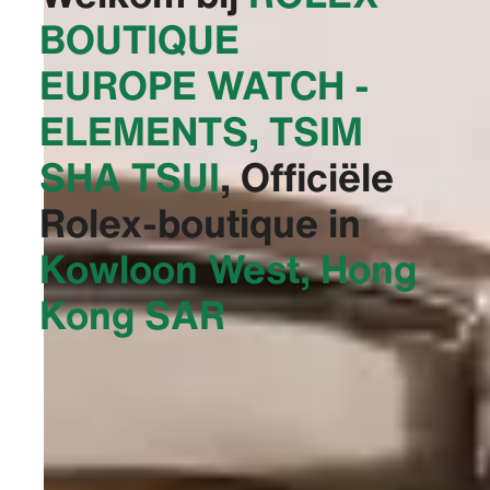
BOUTIQUE
EUROPE WATCH -
ELEMENTS, TSIM
SHA TSUI‬
, Officiële
Rolex-boutique in
Kowloon West, Hong
Kong SAR