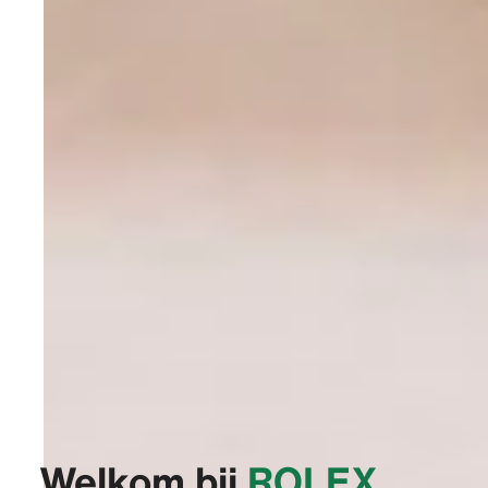
Welkom bij
‭ROLEX