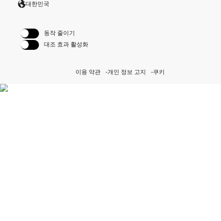
대한민국
동작 줄이기
대조 효과 활성화
이용 약관
개인 정보 고지
쿠키
퍼페츄얼 이니셔티브 자세히
보기