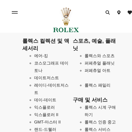
롤렉스 컬렉션 및 액
스포츠, 예술, 플래
세서리
닛
에어-킹
롤렉스와 스포츠
코스모그래프 데이
퍼페츄얼 플래닛
토나
퍼페츄얼 아트
데이트저스트
레이디-데이트저스
롤렉스 패밀리
트
구매 및 서비스
데이-데이트
익스플로러
롤렉스 시계 구매
익스플로러 II
하기
GMT-마스터 II
롤렉스 인증 중고
랜드-드웰러
롤렉스 서비스