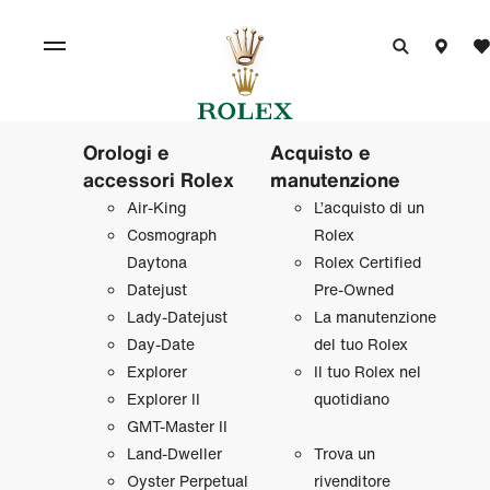
Orologi e
Acquisto e
accessori Rolex
manutenzione
Air‑King
L’acquisto di un
Cosmograph
Rolex
Daytona
Rolex Certified
Datejust
Pre‑Owned
Lady‑Datejust
La manutenzione
Day‑Date
del tuo Rolex
Explorer
Il tuo Rolex nel
Explorer II
quotidiano
GMT‑Master II
Land‑Dweller
Trova un
Oyster Perpetual
rivenditore