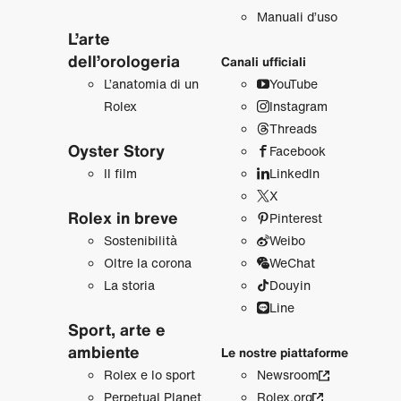
Manuali d’uso
L’arte
dell’orologeria
Canali ufficiali
L’anatomia di un
YouTube
Rolex
Instagram
Threads
Oyster Story
Facebook
Il film
LinkedIn
X
Rolex in breve
Pinterest
Sostenibilità
Weibo
Oltre la corona
WeChat
La storia
Douyin
Line
Sport, arte e
ambiente
Le nostre piattaforme
Rolex e lo sport
Newsroom
Perpetual Planet
Rolex.org