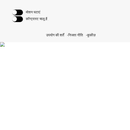
मोशन घटाएं
कॉन्ट्रास्ट चालू है
उपयोग की शर्तें
निजता नीति
कुकीज़
हमारे सतत पहल की खोज करें
Rolex.org पर जाएँ।