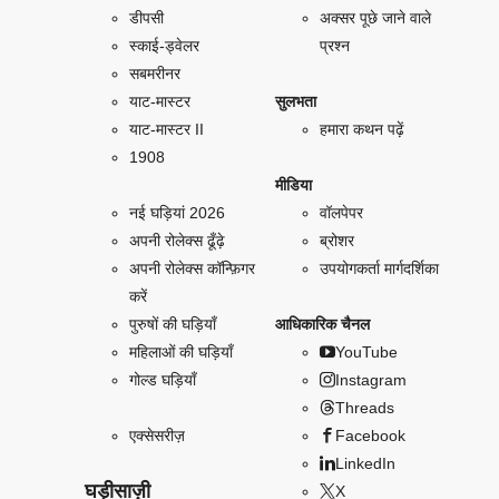
डीपसी
अक्सर पूछे जाने वाले
स्काई-ड्वेलर
प्रश्न
सबमरीनर
याट-मास्टर
सुलभता
याट-मास्टर II
हमारा कथन पढ़ें
1908
मीडिया
नई घड़ियां 2026
वॉलपेपर
अपनी रोलेक्स ढूँढ़े
ब्रोशर
अपनी रोलेक्स कॉन्फ़िगर
उपयोगकर्ता मार्गदर्शिका
करें
पुरुषों की घड़ियाँ
आधिकारिक चैनल
महिलाओं की घड़ियाँ
YouTube
गोल्ड घड़ियाँ
Instagram
Threads
एक्सेसरीज़
Facebook
LinkedIn
घड़ीसाज़ी
X