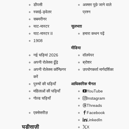
डीपसी
अक्सर पूछे जाने वाले
स्काई-ड्वेलर
प्रश्न
सबमरीनर
याट-मास्टर
सुलभता
याट-मास्टर II
हमारा कथन पढ़ें
1908
मीडिया
नई घड़ियां 2026
वॉलपेपर
अपनी रोलेक्स ढूँढ़े
ब्रोशर
अपनी रोलेक्स कॉन्फ़िगर
उपयोगकर्ता मार्गदर्शिका
करें
पुरुषों की घड़ियाँ
आधिकारिक चैनल
महिलाओं की घड़ियाँ
YouTube
गोल्ड घड़ियाँ
Instagram
Threads
एक्सेसरीज़
Facebook
LinkedIn
घड़ीसाज़ी
X