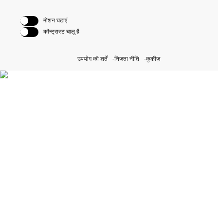
मोशन घटाएं
कॉन्ट्रास्ट चालू है
उपयोग की शर्तें
निजता नीति
कुकीज़
हमारे सतत पहल की खोज करें
Rolex.org पर जाएँ।