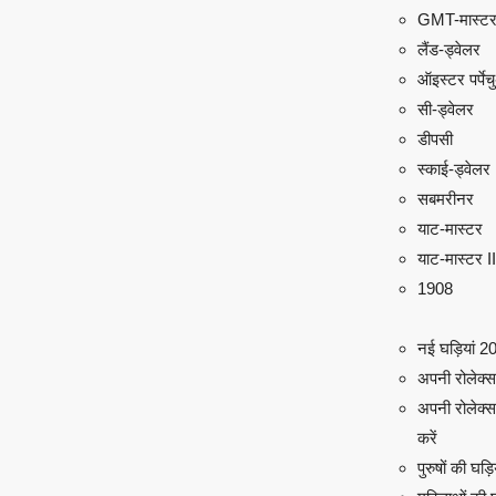
GMT-मास्टर
लैंड-ड्वेलर
ऑइस्टर पर्पे
सी-ड्वेलर
डीपसी
स्काई-ड्वेलर
सबमरीनर
याट-मास्टर
याट-मास्टर II
1908
नई घड़ियां 2
अपनी रोलेक्स ढ
अपनी रोलेक्स
करें
पुरुषों की घड़ि