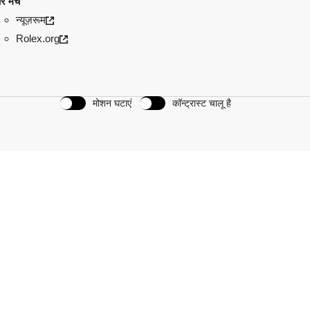
रे मंच
न्यूज़रूम
Rolex.org
मोशन घटाएं
कॉन्ट्रास्ट चालू है