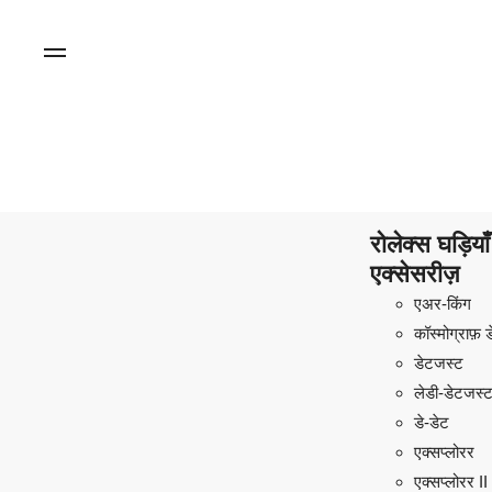
रोलेक्स घड़िय
एक्सेसरीज़
एअर-किंग
कॉस्मोग्राफ़ 
डेटजस्ट
लेडी-डेटजस्
डे-डेट
एक्सप्लोरर
एक्सप्लोरर II