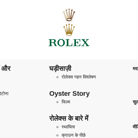
ाँ और
घड़ीसाज़ी
मद
रोलेक्स गहन विश्लेषण
Oyster Story
डेटोना
फिल्म
सु
ट
रोलेक्स के बारे में
स्थायित्व
मीड
क्राउन के पीछे