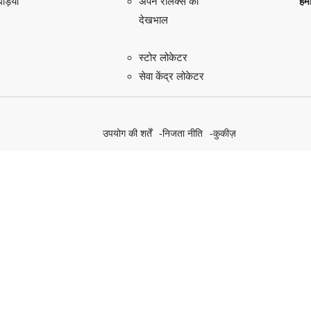
़ियाँ
हमा
अपने रोलेक्स की
देखभाल
स्टोर लोकेटर
सेवा केंद्र लोकेटर
उपयोग की शर्तें
निजता नीति
कुकीज़
हमारे सतत पहल की खोज करें
Rolex.org पर जाएँ।