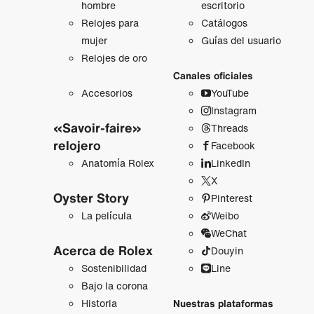
hombre
escritorio
Relojes para
Catálogos
mujer
Guías del usuario
Relojes de oro
Canales oficiales
Accesorios
YouTube
Instagram
«Savoir-faire»
Threads
relojero
Facebook
Anatomía Rolex
LinkedIn
X
Oyster Story
Pinterest
La película
Weibo
WeChat
Acerca de Rolex
Douyin
Sostenibilidad
Line
Bajo la corona
Historia
Nuestras plataformas