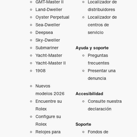
GMT‑Master II
Localizador de
Land-Dweller
distribuidores
Oyster Perpetual
Localizador de
Sea-Dweller
centros de
Deepsea
servicio
Sky-Dweller
Submariner
Ayuda y soporte
Yacht-Master
Preguntas
Yacht-Master II
frecuentes
1908
Presentar una
denuncia
Nuevos
modelos 2026
Accesibilidad
Encuentre su
Consulte nuestra
Rolex
declaración
Configure su
Rolex
Soporte
Relojes para
Fondos de