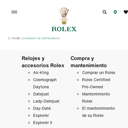
Inicio
Localizador de distribuidores
/
Relojes y
Compra y
accesorios Rolex
mantenimiento
Air‑King
Comprar un Rolex
Cosmograph
Rolex Certified
Daytona
Pre-Owned
Datejust
Mantenimiento
Lady‑Datejust
Rolex
Day-Date
El mantenimiento
Explorer
de su Rolex
Explorer II