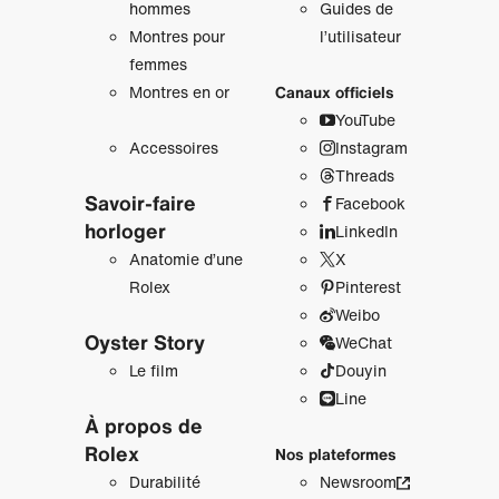
hommes
Guides de
Montres pour
l’utilisateur
femmes
Montres en or
Canaux officiels
YouTube
Accessoires
Instagram
Threads
Savoir‑faire
Facebook
horloger
LinkedIn
Anatomie d’une
X
Rolex
Pinterest
Weibo
Oyster Story
WeChat
Le film
Douyin
Line
À propos de
Rolex
Nos plateformes
Durabilité
Newsroom