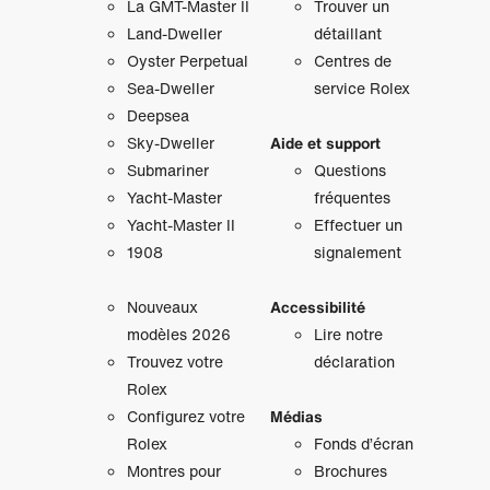
La GMT‑Master II
Trouver un
Land-Dweller
détaillant
Oyster Perpetual
Centres de
Sea-Dweller
service Rolex
Deepsea
Sky‑Dweller
Aide et support
Submariner
Questions
Yacht‑Master
fréquentes
Yacht‑Master II
Effectuer un
1908
signalement
Nouveaux
Accessibilité
modèles 2026
Lire notre
Trouvez votre
déclaration
Rolex
Configurez votre
Médias
Rolex
Fonds d’écran
Montres pour
Brochures