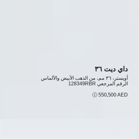
داي ديت ۳٦
أويستر، ٣٦ مم، من الذهب الأبيض والألماس
الرقم المرجعي
128349RBR
550,500 AED