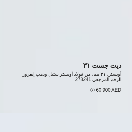
ديت جست ٣١
أويستر، ٣١ مم، من فولاذ أويستر ستيل وذهب إيفروز
الرقم المرجعي
278241
60,900 AED