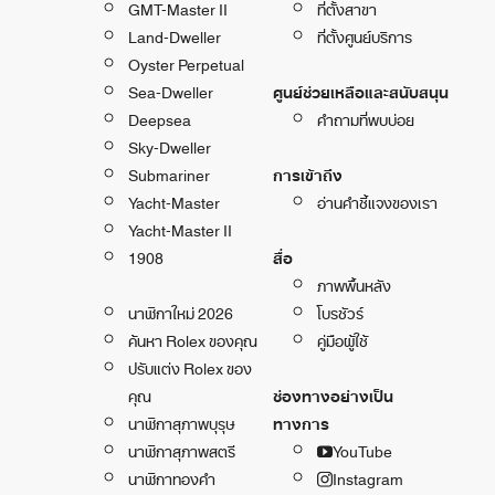
GMT-Master II
ที่ตั้งสาขา
Land-Dweller
ที่ตั้งศูนย์บริการ
Oyster Perpetual
Sea-Dweller
ศูนย์ช่วยเหลือและสนับสนุน
Deepsea
คำถามที่พบบ่อย
Sky-Dweller
Submariner
การเข้าถึง
Yacht-Master
อ่านคำชี้แจงของเรา
Yacht-Master II
1908
สื่อ
ภาพพื้นหลัง
นาฬิกาใหม่ 2026
โบรชัวร์
ค้นหา Rolex ของคุณ
คู่มือผู้ใช้
ปรับแต่ง Rolex ของ
คุณ
ช่องทางอย่างเป็น
นาฬิกาสุภาพบุรุษ
ทางการ
นาฬิกาสุภาพสตรี
YouTube
นาฬิกาทองคำ
Instagram